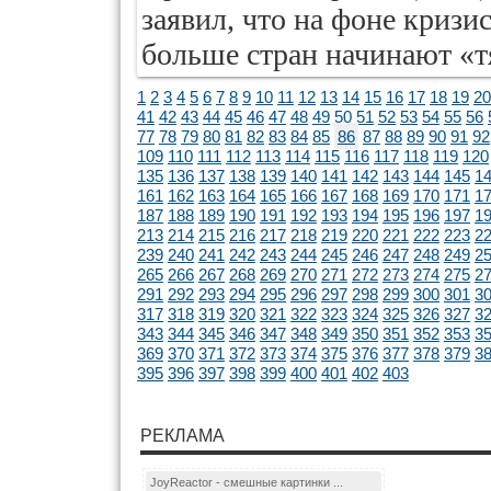
заявил, что на фоне кризи
больше стран начинают «т
1
2
3
4
5
6
7
8
9
10
11
12
13
14
15
16
17
18
19
20
41
42
43
44
45
46
47
48
49
50
51
52
53
54
55
56
77
78
79
80
81
82
83
84
85
86
87
88
89
90
91
92
109
110
111
112
113
114
115
116
117
118
119
120
135
136
137
138
139
140
141
142
143
144
145
1
161
162
163
164
165
166
167
168
169
170
171
1
187
188
189
190
191
192
193
194
195
196
197
1
213
214
215
216
217
218
219
220
221
222
223
2
239
240
241
242
243
244
245
246
247
248
249
2
265
266
267
268
269
270
271
272
273
274
275
2
291
292
293
294
295
296
297
298
299
300
301
3
317
318
319
320
321
322
323
324
325
326
327
3
343
344
345
346
347
348
349
350
351
352
353
3
369
370
371
372
373
374
375
376
377
378
379
3
395
396
397
398
399
400
401
402
403
РЕКЛАМА
JoyReactor - смешные картинки ...