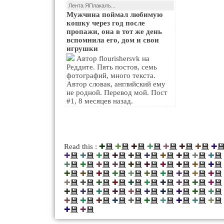
Лента ЯПлакалъ...
Мужчина поймал любимую
кошку через год после
пропажи, она в тот же день
вспомнила его, дом и свои
игрушки
Автор flourishersvk на
Реддите. Пять постов, семь
фотографий, много текста.
Автор словак, английский ему
не родной. Перевод мой. Пост
#1, 8 месяцев назад.
💾
💾
💾
💾
💾
💾
💾

Read this :
✚
✚
✚
✚
✚
✚
✚
✚
💾
💾
💾
💾
💾
💾
💾
💾
💾
💾
✚
✚
✚
✚
✚
✚
✚
✚
✚
✚
💾
💾
💾
💾
💾
💾
💾
💾
💾
💾
✚
✚
✚
✚
✚
✚
✚
✚
✚
✚
💾
💾
💾
💾
💾
💾
💾
💾
💾
💾
✚
✚
✚
✚
✚
✚
✚
✚
✚
✚
💾
💾
💾
💾
💾
💾
💾
💾
💾
💾
✚
✚
✚
✚
✚
✚
✚
✚
✚
✚
💾
💾
💾
💾
💾
💾
💾
💾
💾
💾
✚
✚
✚
✚
✚
✚
✚
✚
✚
✚
💾
💾
💾
💾
💾
💾
💾
💾
💾
💾
✚
✚
✚
✚
✚
✚
✚
✚
✚
✚
💾
💾
✚
✚