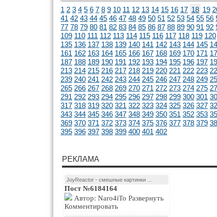
1
2
3
4
5
6
7
8
9
10
11
12
13
14
15
16
17
18
19
2
41
42
43
44
45
46
47
48
49
50
51
52
53
54
55
56
77
78
79
80
81
82
83
84
85
86
87
88
89
90
91
92
109
110
111
112
113
114
115
116
117
118
119
120
135
136
137
138
139
140
141
142
143
144
145
1
161
162
163
164
165
166
167
168
169
170
171
1
187
188
189
190
191
192
193
194
195
196
197
1
213
214
215
216
217
218
219
220
221
222
223
2
239
240
241
242
243
244
245
246
247
248
249
2
265
266
267
268
269
270
271
272
273
274
275
2
291
292
293
294
295
296
297
298
299
300
301
3
317
318
319
320
321
322
323
324
325
326
327
3
343
344
345
346
347
348
349
350
351
352
353
3
369
370
371
372
373
374
375
376
377
378
379
3
395
396
397
398
399
400
401
402
РЕКЛАМА
JoyReactor - смешные картинки ...
Пост №6184164
Автор: Naro4iTo Развернуть
Комментировать