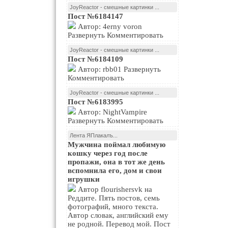
JoyReactor - смешные картинки ...
Пост №6184147
Автор: 4erny voron
Развернуть Комментировать
JoyReactor - смешные картинки ...
Пост №6184109
Автор: rbb01 Развернуть
Комментировать
JoyReactor - смешные картинки ...
Пост №6183995
Автор: NightVampire
Развернуть Комментировать
Лента ЯПлакалъ...
Мужчина поймал любимую
кошку через год после
пропажи, она в тот же день
вспомнила его, дом и свои
игрушки
Автор flourishersvk на
Реддите. Пять постов, семь
фотографий, много текста.
Автор словак, английский ему
не родной. Перевод мой. Пост