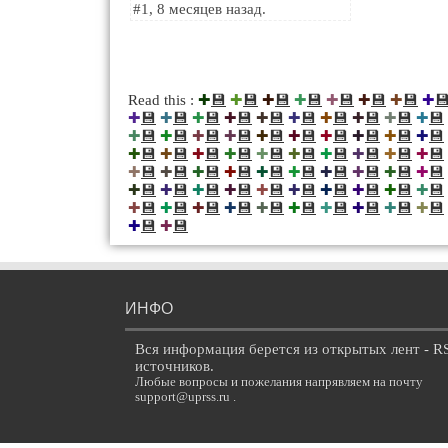
#1, 8 месяцев назад.
💾
💾
💾
💾
💾
💾
💾

Read this :
✚
✚
✚
✚
✚
✚
✚
✚
💾
💾
💾
💾
💾
💾
💾
💾
💾
💾
✚
✚
✚
✚
✚
✚
✚
✚
✚
✚
💾
💾
💾
💾
💾
💾
💾
💾
💾
💾
✚
✚
✚
✚
✚
✚
✚
✚
✚
✚
💾
💾
💾
💾
💾
💾
💾
💾
💾
💾
✚
✚
✚
✚
✚
✚
✚
✚
✚
✚
💾
💾
💾
💾
💾
💾
💾
💾
💾
💾
✚
✚
✚
✚
✚
✚
✚
✚
✚
✚
💾
💾
💾
💾
💾
💾
💾
💾
💾
💾
✚
✚
✚
✚
✚
✚
✚
✚
✚
✚
💾
💾
💾
💾
💾
💾
💾
💾
💾
💾
✚
✚
✚
✚
✚
✚
✚
✚
✚
✚
💾
💾
✚
✚
ИНФО
Вся информация берется из открытых лент - R
источников.
Любые вопросы и пожелания напрявляем на почту
support@uprss.ru .