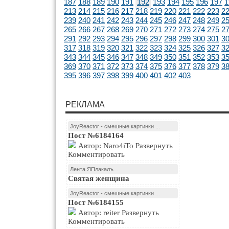
187
188
189
190
191
192
193
194
195
196
197
1
213
214
215
216
217
218
219
220
221
222
223
2
239
240
241
242
243
244
245
246
247
248
249
2
265
266
267
268
269
270
271
272
273
274
275
2
291
292
293
294
295
296
297
298
299
300
301
3
317
318
319
320
321
322
323
324
325
326
327
3
343
344
345
346
347
348
349
350
351
352
353
3
369
370
371
372
373
374
375
376
377
378
379
3
395
396
397
398
399
400
401
402
403
РЕКЛАМА
JoyReactor - смешные картинки ...
Пост №6184164
Автор: Naro4iTo Развернуть
Комментировать
Лента ЯПлакалъ...
Святая женщина
JoyReactor - смешные картинки ...
Пост №6184155
Автор: reiter Развернуть
Комментировать