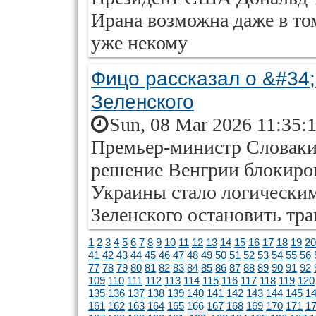
Ирана возможна даже в том
уже некому
Фицо рассказал о &#34
Зеленского
Sun, 08 Mar 2026 11:35:
Премьер-министр Словакии
решение Венгрии блокиров
Украины стало логически
Зеленского остановить тр
1
2
3
4
5
6
7
8
9
10
11
12
13
14
15
16
17
18
19
20
41
42
43
44
45
46
47
48
49
50
51
52
53
54
55
56
77
78
79
80
81
82
83
84
85
86
87
88
89
90
91
92
109
110
111
112
113
114
115
116
117
118
119
120
135
136
137
138
139
140
141
142
143
144
145
1
161
162
163
164
165
166
167
168
169
170
171
1