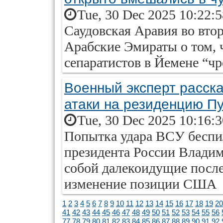
Tue, 30 Dec 2025 10:22:
Саудовская Аравия во вт
Арабские Эмираты о том, 
сепаратистов в Йемене “ч
Военный эксперт расска
атаки на резиденцию П
Tue, 30 Dec 2025 10:16:
Попытка удара ВСУ беспи
президента России Владим
собой далекоидущие после
изменение позиции США
1
2
3
4
5
6
7
8
9
10
11
12
13
14
15
16
17
18
19
20
41
42
43
44
45
46
47
48
49
50
51
52
53
54
55
56
77
78
79
80
81
82
83
84
85
86
87
88
89
90
91
92