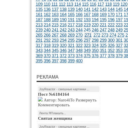
109
110
111
112
113
114
115
116
117
118
119
120
135
136
137
138
139
140
141
142
143
144
145
1
161
162
163
164
165
166
167
168
169
170
171
1
187
188
189
190
191
192
193
194
195
196
197
1
213
214
215
216
217
218
219
220
221
222
223
2
239
240
241
242
243
244
245
246
247
248
249
2
265
266
267
268
269
270
271
272
273
274
275
2
291
292
293
294
295
296
297
298
299
300
301
3
317
318
319
320
321
322
323
324
325
326
327
3
343
344
345
346
347
348
349
350
351
352
353
3
369
370
371
372
373
374
375
376
377
378
379
3
395
396
397
398
399
400
РЕКЛАМА
JoyReactor - смешные картинки ...
Пост №6184164
Автор: Naro4iTo Развернуть
Комментировать
Лента ЯПлакалъ...
Святая женщина
JoyReactor - смешные картинки ...