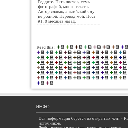
Реддите. Пять постов, семь
фотографий, много текста.
Автор словак, английский ему
не родной. Перевод мой. Пост
#1, 8 месяцев назад.
💾
💾
💾
💾
💾
💾
💾

Read this :
✚
✚
✚
✚
✚
✚
✚
✚
💾
💾
💾
💾
💾
💾
💾
💾
💾
💾
✚
✚
✚
✚
✚
✚
✚
✚
✚
✚
💾
💾
💾
💾
💾
💾
💾
💾
💾
💾
✚
✚
✚
✚
✚
✚
✚
✚
✚
✚
💾
💾
💾
💾
💾
💾
💾
💾
💾
💾
✚
✚
✚
✚
✚
✚
✚
✚
✚
✚
💾
💾
💾
💾
💾
💾
💾
💾
💾
💾
✚
✚
✚
✚
✚
✚
✚
✚
✚
✚
💾
💾
💾
💾
💾
💾
💾
💾
💾
💾
✚
✚
✚
✚
✚
✚
✚
✚
✚
✚
💾
💾
💾
💾
💾
💾
💾
💾
💾
💾
✚
✚
✚
✚
✚
✚
✚
✚
✚
✚
💾
💾
✚
✚
ИНФО
Вся информация берется из открытых лент - R
источников.
Любые вопросы и пожелания напрявляем на почту