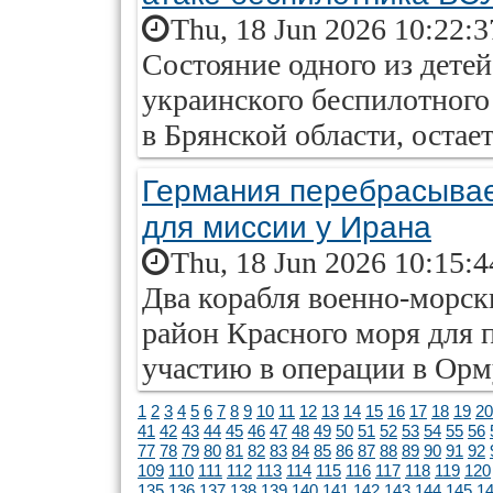
Thu, 18 Jun 2026 10:22:
Состояние одного из детей
украинского беспилотного 
в Брянской области, остае
Германия перебрасывае
для миссии у Ирана
Thu, 18 Jun 2026 10:15:
Два корабля военно-морск
район Красного моря для 
участию в операции в Орм
1
2
3
4
5
6
7
8
9
10
11
12
13
14
15
16
17
18
19
20
41
42
43
44
45
46
47
48
49
50
51
52
53
54
55
56
77
78
79
80
81
82
83
84
85
86
87
88
89
90
91
92
109
110
111
112
113
114
115
116
117
118
119
120
135
136
137
138
139
140
141
142
143
144
145
1