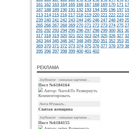
161
162
163
164
165
166
167
168
169
170
171
1
187
188
189
190
191
192
193
194
195
196
197
1
213
214
215
216
217
218
219
220
221
222
223
2
239
240
241
242
243
244
245
246
247
248
249
2
265
266
267
268
269
270
271
272
273
274
275
2
291
292
293
294
295
296
297
298
299
300
301
3
317
318
319
320
321
322
323
324
325
326
327
3
343
344
345
346
347
348
349
350
351
352
353
3
369
370
371
372
373
374
375
376
377
378
379
3
395
396
397
398
399
400
401
402
РЕКЛАМА
JoyReactor - смешные картинки ...
Пост №6184164
Автор: Naro4iTo Развернуть
Комментировать
Лента ЯПлакалъ...
Святая женщина
JoyReactor - смешные картинки ...
Пост №6184155
Автор: reiter Развернуть