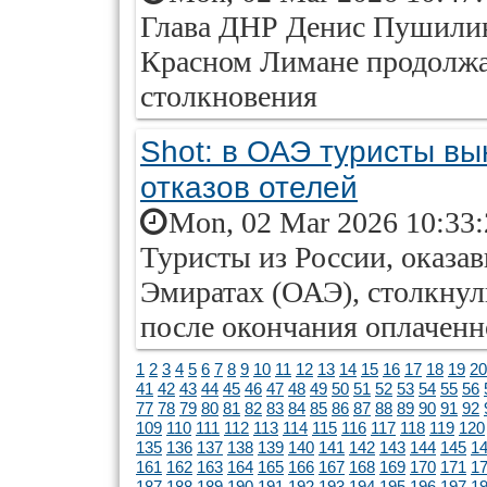
Глава ДНР Денис Пушилин
Красном Лимане продолжа
столкновения
Shot: в ОАЭ туристы вы
отказов отелей
Mon, 02 Mar 2026 10:33
Туристы из России, оказ
Эмиратах (ОАЭ), столкнул
после окончания оплаченн
1
2
3
4
5
6
7
8
9
10
11
12
13
14
15
16
17
18
19
20
41
42
43
44
45
46
47
48
49
50
51
52
53
54
55
56
77
78
79
80
81
82
83
84
85
86
87
88
89
90
91
92
109
110
111
112
113
114
115
116
117
118
119
120
135
136
137
138
139
140
141
142
143
144
145
1
161
162
163
164
165
166
167
168
169
170
171
1
187
188
189
190
191
192
193
194
195
196
197
1