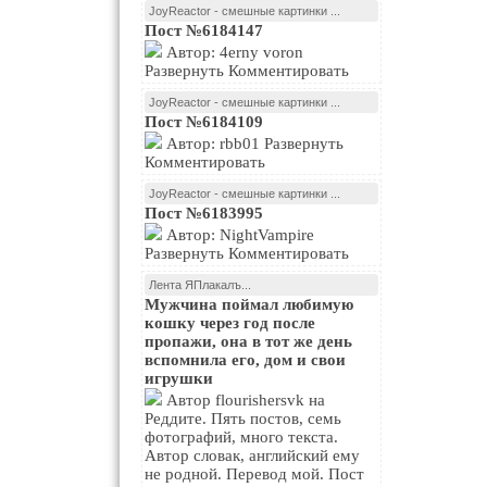
JoyReactor - смешные картинки ...
Пост №6184147
Автор: 4erny voron
Развернуть Комментировать
JoyReactor - смешные картинки ...
Пост №6184109
Автор: rbb01 Развернуть
Комментировать
JoyReactor - смешные картинки ...
Пост №6183995
Автор: NightVampire
Развернуть Комментировать
Лента ЯПлакалъ...
Мужчина поймал любимую
кошку через год после
пропажи, она в тот же день
вспомнила его, дом и свои
игрушки
Автор flourishersvk на
Реддите. Пять постов, семь
фотографий, много текста.
Автор словак, английский ему
не родной. Перевод мой. Пост