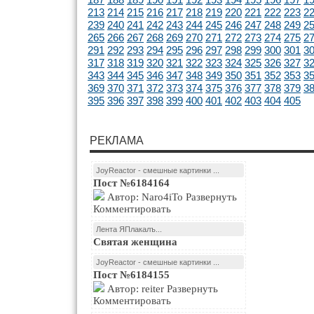
213
214
215
216
217
218
219
220
221
222
223
2
239
240
241
242
243
244
245
246
247
248
249
2
265
266
267
268
269
270
271
272
273
274
275
2
291
292
293
294
295
296
297
298
299
300
301
3
317
318
319
320
321
322
323
324
325
326
327
3
343
344
345
346
347
348
349
350
351
352
353
3
369
370
371
372
373
374
375
376
377
378
379
3
395
396
397
398
399
400
401
402
403
404
405
РЕКЛАМА
JoyReactor - смешные картинки ...
Пост №6184164
Автор: Naro4iTo Развернуть
Комментировать
Лента ЯПлакалъ...
Святая женщина
JoyReactor - смешные картинки ...
Пост №6184155
Автор: reiter Развернуть
Комментировать