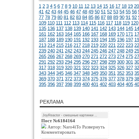
1
2
3
4
5
6
7
8
9
10
11
12
13
14
15
16
17
18
19
20
41
42
43
44
45
46
47
48
49
50
51
52
53
54
55
56
77
78
79
80
81
82
83
84
85
86
87
88
89
90
91
92
109
110
111
112
113
114
115
116
117
118
119
120
135
136
137
138
139
140
141
142
143
144
145
1
161
162
163
164
165
166
167
168
169
170
171
1
187
188
189
190
191
192
193
194
195
196
197
1
213
214
215
216
217
218
219
220
221
222
223
2
239
240
241
242
243
244
245
246
247
248
249
2
265
266
267
268
269
270
271
272
273
274
275
2
291
292
293
294
295
296
297
298
299
300
301
3
317
318
319
320
321
322
323
324
325
326
327
3
343
344
345
346
347
348
349
350
351
352
353
3
369
370
371
372
373
374
375
376
377
378
379
3
395
396
397
398
399
400
401
402
403
404
405
4
РЕКЛАМА
JoyReactor - смешные картинки ...
Пост №6184164
Автор: Naro4iTo Развернуть
Комментировать