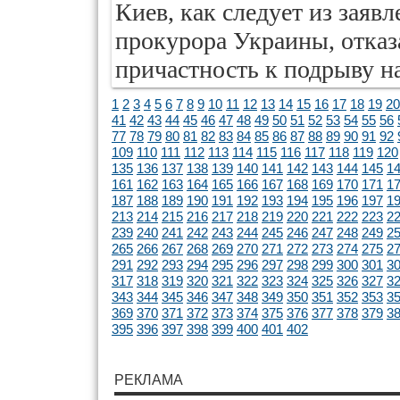
Киев, как следует из заяв
прокурора Украины, отказ
причастность к подрыву н
1
2
3
4
5
6
7
8
9
10
11
12
13
14
15
16
17
18
19
20
41
42
43
44
45
46
47
48
49
50
51
52
53
54
55
56
77
78
79
80
81
82
83
84
85
86
87
88
89
90
91
92
109
110
111
112
113
114
115
116
117
118
119
120
135
136
137
138
139
140
141
142
143
144
145
1
161
162
163
164
165
166
167
168
169
170
171
1
187
188
189
190
191
192
193
194
195
196
197
1
213
214
215
216
217
218
219
220
221
222
223
2
239
240
241
242
243
244
245
246
247
248
249
2
265
266
267
268
269
270
271
272
273
274
275
2
291
292
293
294
295
296
297
298
299
300
301
3
317
318
319
320
321
322
323
324
325
326
327
3
343
344
345
346
347
348
349
350
351
352
353
3
369
370
371
372
373
374
375
376
377
378
379
3
395
396
397
398
399
400
401
402
РЕКЛАМА