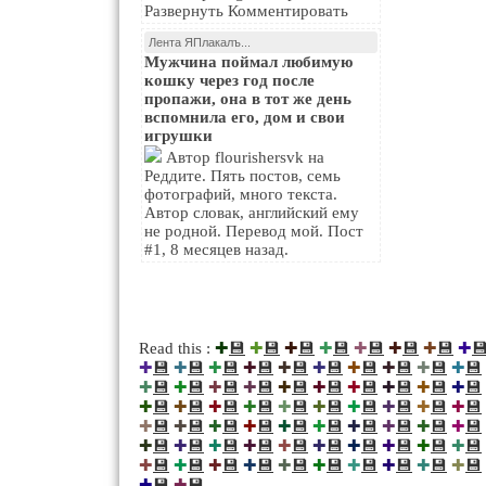
Развернуть Комментировать
Лента ЯПлакалъ...
Мужчина поймал любимую
кошку через год после
пропажи, она в тот же день
вспомнила его, дом и свои
игрушки
Автор flourishersvk на
Реддите. Пять постов, семь
фотографий, много текста.
Автор словак, английский ему
не родной. Перевод мой. Пост
#1, 8 месяцев назад.
💾
💾
💾
💾
💾
💾
💾

Read this :
✚
✚
✚
✚
✚
✚
✚
✚
💾
💾
💾
💾
💾
💾
💾
💾
💾
💾
✚
✚
✚
✚
✚
✚
✚
✚
✚
✚
💾
💾
💾
💾
💾
💾
💾
💾
💾
💾
✚
✚
✚
✚
✚
✚
✚
✚
✚
✚
💾
💾
💾
💾
💾
💾
💾
💾
💾
💾
✚
✚
✚
✚
✚
✚
✚
✚
✚
✚
💾
💾
💾
💾
💾
💾
💾
💾
💾
💾
✚
✚
✚
✚
✚
✚
✚
✚
✚
✚
💾
💾
💾
💾
💾
💾
💾
💾
💾
💾
✚
✚
✚
✚
✚
✚
✚
✚
✚
✚
💾
💾
💾
💾
💾
💾
💾
💾
💾
💾
✚
✚
✚
✚
✚
✚
✚
✚
✚
✚
💾
💾
✚
✚