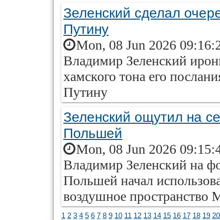
Зеленский сделал очер
Путину
Mon, 08 Jun 2026 09:16:
Владимир Зеленский ирони
хамского тона его послан
Путину
Зеленский ощутил на се
Польшей
Mon, 08 Jun 2026 09:15:
Владимир Зеленский на ф
Польшей начал использова
воздушное пространство 
1
2
3
4
5
6
7
8
9
10
11
12
13
14
15
16
17
18
19
20