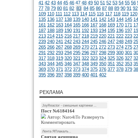
41
42
43
44
45
46
47
48
49
50
51
52
53
54
55
56
77
78
79
80
81
82
83
84
85
86
87
88
89
90
91
92
109
110
111
112
113
114
115
116
117
118
119
120
135
136
137
138
139
140
141
142
143
144
145
1
161
162
163
164
165
166
167
168
169
170
171
1
187
188
189
190
191
192
193
194
195
196
197
1
213
214
215
216
217
218
219
220
221
222
223
2
239
240
241
242
243
244
245
246
247
248
249
2
265
266
267
268
269
270
271
272
273
274
275
2
291
292
293
294
295
296
297
298
299
300
301
3
317
318
319
320
321
322
323
324
325
326
327
3
343
344
345
346
347
348
349
350
351
352
353
3
369
370
371
372
373
374
375
376
377
378
379
3
395
396
397
398
399
400
401
402
РЕКЛАМА
JoyReactor - смешные картинки ...
Пост №6184164
Автор: Naro4iTo Развернуть
Комментировать
Лента ЯПлакалъ...
Святая женщина