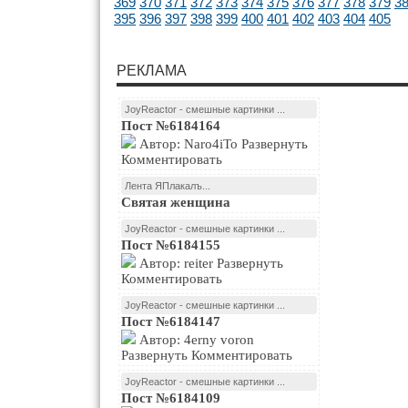
369
370
371
372
373
374
375
376
377
378
379
3
395
396
397
398
399
400
401
402
403
404
405
РЕКЛАМА
JoyReactor - смешные картинки ...
Пост №6184164
Автор: Naro4iTo Развернуть
Комментировать
Лента ЯПлакалъ...
Святая женщина
JoyReactor - смешные картинки ...
Пост №6184155
Автор: reiter Развернуть
Комментировать
JoyReactor - смешные картинки ...
Пост №6184147
Автор: 4erny voron
Развернуть Комментировать
JoyReactor - смешные картинки ...
Пост №6184109