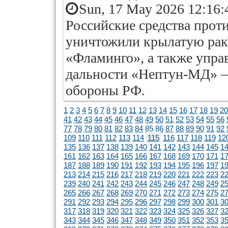
Sun, 17 May 2026 12:16:
Российские средства про
уничтожили крылатую раке
«Фламинго», а также упр
дальности «Нептун-МД» 
обороны РФ.
1
2
3
4
5
6
7
8
9
10
11
12
13
14
15
16
17
18
19
20
41
42
43
44
45
46
47
48
49
50
51
52
53
54
55
56
77
78
79
80
81
82
83
84
85
86
87
88
89
90
91
92
109
110
111
112
113
114
115
116
117
118
119
12
135
136
137
138
139
140
141
142
143
144
145
1
161
162
163
164
165
166
167
168
169
170
171
1
187
188
189
190
191
192
193
194
195
196
197
1
213
214
215
216
217
218
219
220
221
222
223
2
239
240
241
242
243
244
245
246
247
248
249
2
265
266
267
268
269
270
271
272
273
274
275
2
291
292
293
294
295
296
297
298
299
300
301
3
317
318
319
320
321
322
323
324
325
326
327
3
343
344
345
346
347
348
349
350
351
352
353
3