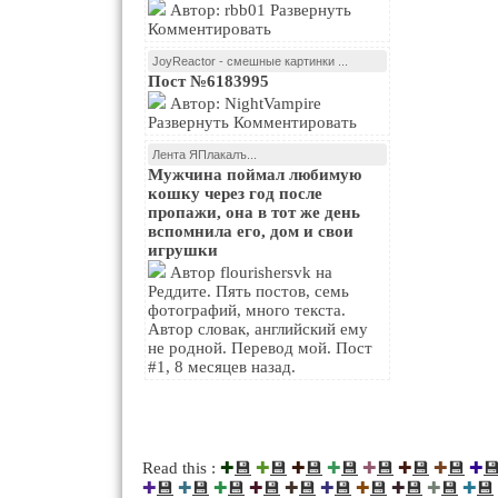
Автор: rbb01 Развернуть
Комментировать
JoyReactor - смешные картинки ...
Пост №6183995
Автор: NightVampire
Развернуть Комментировать
Лента ЯПлакалъ...
Мужчина поймал любимую
кошку через год после
пропажи, она в тот же день
вспомнила его, дом и свои
игрушки
Автор flourishersvk на
Реддите. Пять постов, семь
фотографий, много текста.
Автор словак, английский ему
не родной. Перевод мой. Пост
#1, 8 месяцев назад.
💾
💾
💾
💾
💾
💾
💾

Read this :
✚
✚
✚
✚
✚
✚
✚
✚
💾
💾
💾
💾
💾
💾
💾
💾
💾
💾
✚
✚
✚
✚
✚
✚
✚
✚
✚
✚