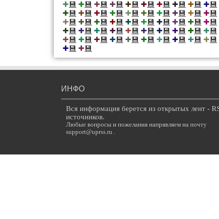
💾
💾
💾
💾
💾
💾
💾
💾
💾
💾
✚
✚
✚
✚
✚
✚
✚
✚
✚
✚
💾
💾
💾
💾
💾
💾
💾
💾
💾
💾
✚
✚
✚
✚
✚
✚
✚
✚
✚
✚
💾
💾
💾
💾
💾
💾
💾
💾
💾
💾
✚
✚
✚
✚
✚
✚
✚
✚
✚
✚
💾
💾
💾
💾
💾
💾
💾
💾
💾
💾
✚
✚
✚
✚
✚
✚
✚
✚
✚
✚
💾
💾
💾
💾
💾
💾
💾
💾
💾
💾
✚
✚
✚
✚
✚
✚
✚
✚
✚
✚
💾
💾
✚
✚
ИНФО
Вся информация берется из открытых лент - R
источников.
Любые вопросы и пожелания напрявляем на почту
support@uprss.ru .